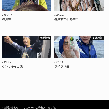
2024.4.17
2024.2.22
春真鯛
春真鯛25日募集中
釣果情報
釣果情報
2023.8.9
2024.10.11
ケンサキイカ便
タイラバ便
お問い合わせ
このページは消去されました。