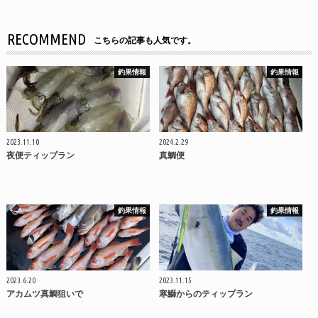
RECOMMEND
こちらの記事も人気です。
釣果情報
釣果情報
2023.11.10
2024.2.29
夜便ティップラン
真鯛便
釣果情報
釣果情報
2023.6.20
2023.11.15
アカムツ真鯛狙いで
寒鰤からのティップラン