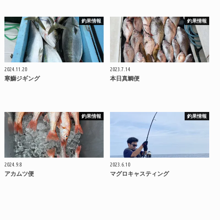
釣果情報
釣果情報
2024.11.20
2023.7.14
寒鰤ジギング
本日真鯛便
釣果情報
釣果情報
2024.9.8
2023.6.10
アカムツ便
マグロキャスティング