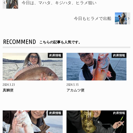
今日は、マハタ、キジハタ、ヒラメ狙い
今日もヒラメで出船
RECOMMEND
こちらの記事も人気です。
釣果情報
釣果情報
2024.3.23
2024.5.15
真鯛便
アカムツ便
釣果情報
釣果情報