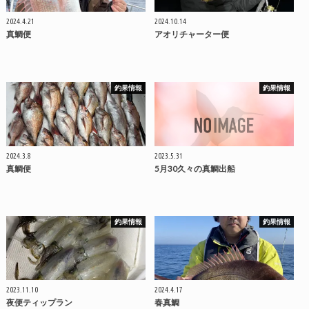
2024.4.21
2024.10.14
真鯛便
アオリチャーター便
釣果情報
釣果情報
2024.3.8
2023.5.31
真鯛便
5月30久々の真鯛出船
釣果情報
釣果情報
2023.11.10
2024.4.17
夜便ティップラン
春真鯛