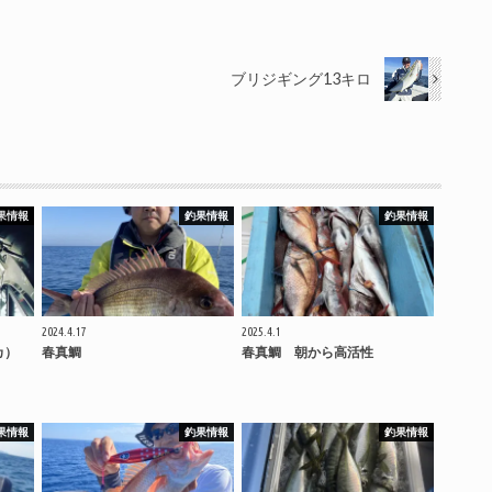
ブリジギング13キロ
果情報
釣果情報
釣果情報
2024.4.17
2025.4.1
カ）
春真鯛
春真鯛 朝から高活性
果情報
釣果情報
釣果情報