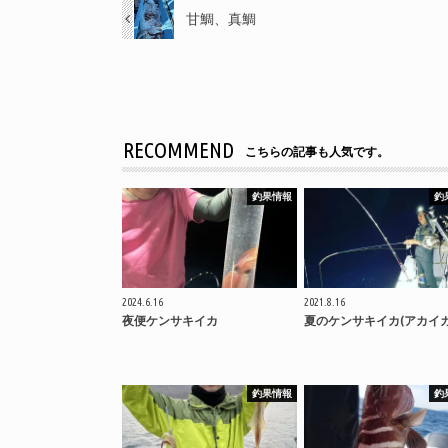
甘鯛、真鯛
RECOMMEND
こちらの記事も人気です。
釣果情報
釣
2024.6.16
2021.8.16
夜便ケンサキイカ
夏のケンサキイカ(アカイ
釣果情報
釣