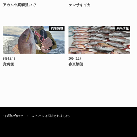
アカムツ真鯛狙いで
ケンサキイカ
釣果情報
釣果情報
2024.2.19
2024.2.25
真鯛便
春真鯛便
お問い合わせ
このページは消去されました。
©Copyright2026
.All Rights Reserved.